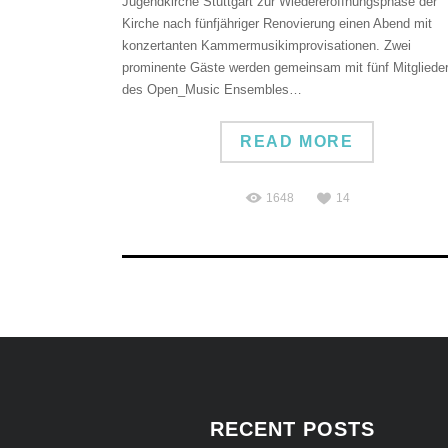
Jugendkirche Stuttgart zur Wiedereröffnungsphase der
Kirche nach fünfjähriger Renovierung einen Abend mit
konzertanten Kammermusikimprovisationen. Zwei
prominente Gäste werden gemeinsam mit fünf Mitgliede
des Open_Music Ensembles…
READ MORE
1648
14
RECENT POSTS