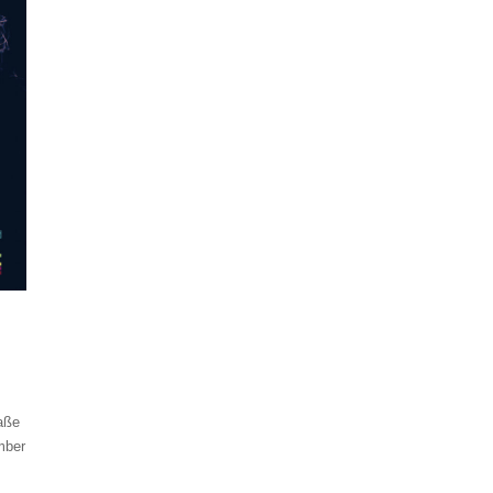
aße
ember