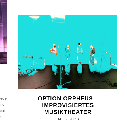
OPTION ORPHEUS –
eece
IMPROVISIERTES
une
usic
MUSIKTHEATER
e
04.12.2023