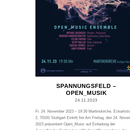
SPANNUNGSFELD –
OPEN_MUSIK
24.11.2023
Fr. 24. November 2023 – 19:30 Martinskirche, Eckartstr
2, 70191 Stuttgart Eintritt frei Am Freitag, den 24. Nov
2023 präsentiert Open_Music auf Einladung der