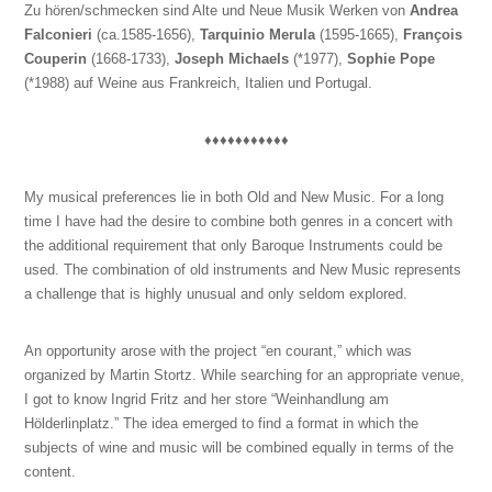
Zu hören/schmecken sind Alte und Neue Musik Werken von
Andrea
Falconieri
(ca.1585-1656),
Tarquinio Merula
(1595-1665),
François
Couperin
(1668-1733),
Joseph Michaels
(*1977),
Sophie Pope
(*1988) auf Weine aus Frankreich, Italien und Portugal.
♦♦♦♦♦♦♦♦♦♦♦
My musical preferences lie in both Old and New Music. For a long
time I have had the desire to combine both genres in a concert with
the additional requirement that only Baroque Instruments could be
used. The combination of old instruments and New Music represents
a challenge that is highly unusual and only seldom explored.
An opportunity arose with the project “en courant,” which was
organized by Martin Stortz. While searching for an appropriate venue,
I got to know Ingrid Fritz and her store “Weinhandlung am
Hölderlinplatz.” The idea emerged to find a format in which the
subjects of wine and music will be combined equally in terms of the
content.