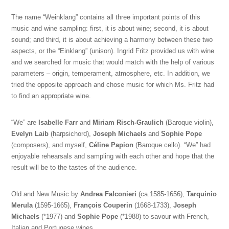
The name “Weinklang” contains all three important points of this
music and wine sampling: first, it is about wine; second, it is about
sound; and third, it is about achieving a harmony between these two
aspects, or the “Einklang” (unison). Ingrid Fritz provided us with wine
and we searched for music that would match with the help of various
parameters – origin, temperament, atmosphere, etc. In addition, we
tried the opposite approach and chose music for which Ms. Fritz had
to find an appropriate wine.
“We” are
Isabelle Farr
and
Miriam Risch-Graulich
(Baroque violin),
Evelyn Laib
(harpsichord),
Joseph Michaels
and
Sophie Pope
(composers), and myself,
Céline Papion
(Baroque cello). “We” had
enjoyable rehearsals and sampling with each other and hope that the
result will be to the tastes of the audience.
Old and New Music by
Andrea Falconieri
(ca.1585-1656),
Tarquinio
Merula
(1595-1665),
François Couperin
(1668-1733),
Joseph
Michaels
(*1977) and
Sophie Pope
(*1988) to savour with French,
Italian and Portugese wines.