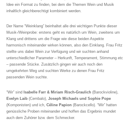
Idee ein Format zu finden, bei dem die Themen Wein und Musik
inhaltlich gleichberechtigt kombiniert werden.
Der Name “Weinklang” beinhaltet alle drei wichtigen Punkte dieser
Musik-/Weinprobe: erstens geht es natürlich um Wein, zweitens um
Klang und drittens um die Frage wie diese beiden Aspekte
harmonisch miteinander wirken können, also den Einklang. Frau Fritz
stellte uns dabei Wein zur Verfügung und wir suchten anhand
unterschiedlicher Parameter – Herkunft, Temperament, Stimmung etc
– passende Stücke. Zusätzlich gingen wir auch noch den
umgekehrten Weg und suchten Werke zu denen Frau Fritz
passenden Wein suchte.
“Wir” sind
Isabelle Farr & Miriam Risch-Graulich
(Barockvioline),
Evelyn Laib
(Cembalo),
Joseph Michaels und Sophie Pope
(Komponisten) und ich,
Céline Papion
(Barockcello). “Wir” hatten
genüssliche Proben miteinander und hoffen das Ergebnis mundet
auch dem Zuhörer bzw. dem Schmecker.