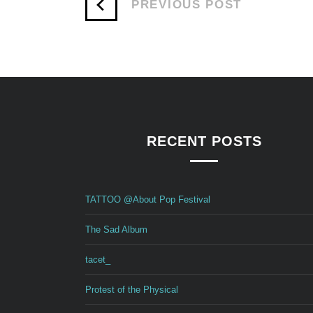
PREVIOUS POST
RECENT POSTS
TATTOO @About Pop Festival
The Sad Album
tacet_
Protest of the Physical