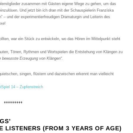
emitglieder zusammen mit Gästen eigene Wege zu gehen, um das
inzulösen. Und jetzt bin ich dran mit der Schauspielerin Franziska
n” – und der experimentierfreudigen Dramaturgin und Leiterin des
uxe!
llten, war ein Stück zu entwickeln, wo das Hören im Mittelpunkt steht
uten, Tönen, Rythmen und Wortspielen die Entstehung von Klängen zu
ie bewusste Erzeugung von Klängen“.
quietschen, singen, flüstern und dazwischen erkennt man vielleicht
iSpiel 14 – Zupfenstreich
♦♦♦♦♦♦♦♦♦
GS’
E LISTENERS (FROM 3 YEARS OF AGE)