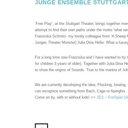
JUNGE ENSEMBLE STUTTGAR
‘Free Play’, at the Stuttgart Theater, brings together m
attempt to find their own paths under the motto ‘what we 
Franziska Schmitz- my lovely colleague from ‘A Sheep for
Junges Theater Münster) Julia Dina Heße. What a luxur
For a long time now Franziska and I have wanted to try t
for children 3 years of older). Together with Julia Dina 
to show the origins of Sounds. True to the mantra of Joh
We are currently developing the idea: Plucking, bowing,
can recognize something from Bach, Cage or Aperghis.
Come on by, with or without kids! =>
JES – FreiSpiel 14