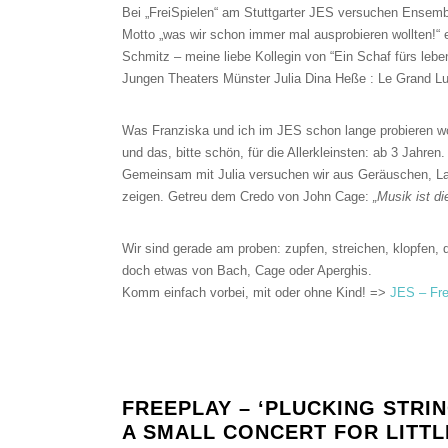
Bei „FreiSpielen“ am Stuttgarter
JES
versuchen Ensembl
Motto „was wir schon immer mal ausprobieren wollten!“ e
Schmitz – meine liebe Kollegin von “Ein Schaf fürs lebe
Jungen Theaters Münster Julia Dina Heße : Le Grand L
Was Franziska und ich im
JES
schon lange probieren wo
und das, bitte schön, für die Allerkleinsten: ab 3 Jahren.
Gemeinsam mit Julia versuchen wir aus Geräuschen, La
zeigen. Getreu dem Credo von John Cage:
„Musik ist d
Wir sind gerade am proben: zupfen, streichen, klopfen, 
doch etwas von Bach, Cage oder Aperghis.
Komm einfach vorbei, mit oder ohne Kind! =>
JES – Fre
FREEPLAY – ‘PLUCKING STRIN
A SMALL CONCERT FOR LITTL