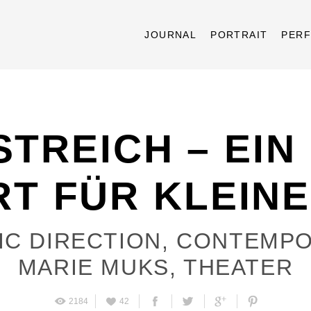
JOURNAL
PORTRAIT
PER
TREICH – EIN
T FÜR KLEIN
IC DIRECTION
,
CONTEMPO
MARIE MUKS
,
THEATER
2184
42