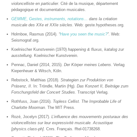
violoncelliste en particulier
. Cité de la musique, département
pédagogique et documentation musicales.
GEMME, Gestes, instruments, notations…
dans la création
musicale des XXe et XXIe siècles
. Web: geste.hypotheses.org.
Holmboe, Rasmus (2014).
“
Have you seen the music?
”
. Web:
Seismograf.org.
Koelnischer Kunstverein (1970)
happening & fluxus, katalog zur
ausstellung
. Koelnischer Kunstverein.
Pennac, Daniel (2014, 2015).
Der Körper meines Lebens
. Verlag
Kiepenheuer & Witsch, Köln.
Rebstock, Matthias (2018).
Strategien zur Produktion von
Präsenz, II
. In: Tröndle, Martin (Hg).
Das Konzert II, Beiträge zum
Forschungsfeld der Concert Studies.
Transcript Verlag.
Rothfuss, Joan (2016).
Topless Cellist. The Improbable Life of
Charlotte Moorman
. The MIT Press.
Rozé, Jocelyn (2017).
L’influence des mouvements posturaux des
violoncellistes sur leur expressivité musicale. Acoustique
[physics.class-ph]
. Cnrs. Français. fftel-01738268.