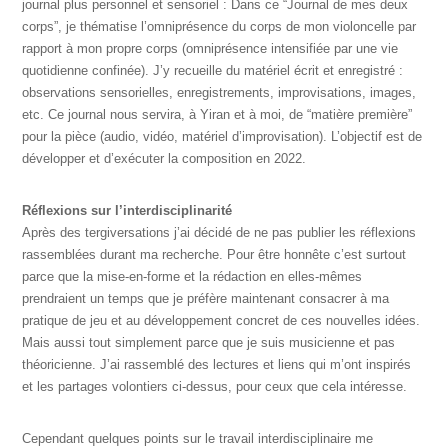
journal plus personnel et sensoriel : Dans ce “Journal de mes deux
corps”, je thématise l’omniprésence du corps de mon violoncelle par
rapport à mon propre corps (omniprésence intensifiée par une vie
quotidienne confinée). J’y recueille du matériel écrit et enregistré :
observations sensorielles, enregistrements, improvisations, images,
etc. Ce journal nous servira, à Yiran et à moi, de “matière première”
pour la pièce (audio, vidéo, matériel d’improvisation). L’objectif est de
développer et d’exécuter la composition en 2022.
Réflexions sur l’interdisciplinarité
Après des tergiversations j’ai décidé de ne pas publier les réflexions
rassemblées durant ma recherche. Pour être honnête c’est surtout
parce que la mise-en-forme et la rédaction en elles-mêmes
prendraient un temps que je préfère maintenant consacrer à ma
pratique de jeu et au développement concret de ces nouvelles idées.
Mais aussi tout simplement parce que je suis musicienne et pas
théoricienne. J’ai rassemblé des lectures et liens qui m’ont inspirés
et les partages volontiers ci-dessus, pour ceux que cela intéresse.
Cependant quelques points sur le travail interdisciplinaire me