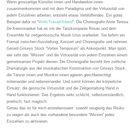
Wenn grossartige Künstler:innen und Handwerker:innen
zusammenkommen und mit dem Paradigma und der Virtuosität von
jedem Einzelnen arbeiten, entsteht etwas Verblüffendes. Ein gutes
Beispiel dafür ist “
Work/Travail/Arbeid
“. Die Choreografin Anne Teresa
De Keersmaeker hat es mit der Tanzkompanie Rosas und dem
Ensemble für zeitgenössische Musik Ictus erarbeitet. Sie liefern ein
Format zwischen Ausstellung, Konzert und Choreografie und nehmen
Gérard Griseys Stück “Vortex Temporum” als Ankerpunkt. Man spürt,
wie sehr das “Wissen” und die Virtuosität von jedem Einzelnen einem
gemeinsamen Projekt dienen: Die Choreografie bezieht ihre zeitliche
Dramaturgie aus der musikalischen Konstruktion von Griseys Stück,
die Tänzer:innen und Musiker:innen agieren gleichberechtigt
miteinander und nebeneinander. Und somit können der körperliche
Einsatz, die gestische Virtuosität und die Zeitgestaltung Hand in
Hand funktionieren. Das Ergebnis wirkt schlicht, selbstverständlich,
poetisch, fast magisch.
Genau das ist für mich erstrebenswert: sowohl neugierig das Risiko
zu wagen als auch das vor
hand
ene besondere “Wissen” jedes
Einzelnen zu aktivieren.