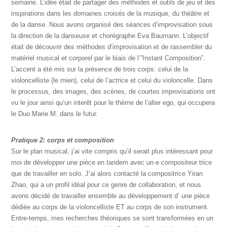
semaine. L’idée était de partager des méthodes et outils de jeu et des
inspirations dans les domaines croisés de la musique, du théâtre et
de la danse. Nous avons organisé des séances d’improvisation sous
la direction de la danseuse et chorégraphe Eva Baumann. L’objectif
était de découvrir des méthodes d’improvisation et de rassembler du
matériel musical et corporel par le biais de l’”Instant Composition”.
L’accent a été mis sur la présence de trois corps: celui de la
violoncelliste (le mien), celui de l’actrice et celui du violoncelle. Dans
le processus, des images, des scènes, de courtes improvisations ont
vu le jour ainsi qu’un interêt pour le thème de l’alter ego, qui occupera
le Duo Marie M. dans le futur.
Pratique 2: corps et composition
Sur le plan musical, j’ai vite compris qu’il serait plus intéressant pour
moi de développer une pièce en tandem avec un·e compositeur·trice
que de travailler en solo. J’ai alors contacté la compositrice Yiran
Zhao, qui a un profil idéal pour ce genre de collaboration, et nous
avons décidé de travailler ensemble au développement d’ une pièce
dédiée au corps de la violoncelliste ET au corps de son instrument.
Entre-temps, mes recherches théoriques se sont transformées en un