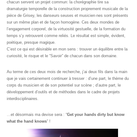
chacun servent un projet commun: la chorégraphie tire sa
dramaturgie temporelle de la construction proprement musicale de la
pièce de Grisey, les danseurs·seuses et musicien·nes sont présents
sur un même plan et de façon homogène. Ces deux mondes de
l’engagement corporel, de la virtuosité gestuelle, de la formation du
temps s’y retrouvent comme reliés. Le résultat est simple, évident,
poétique, presque magique.
C’est ce qui est désirable en mon sens : trouver un équilibre entre la
curiosité, le risque et le “Savoir” de chacun dans son domaine.
Au terme de ces deux mois de recherche, j’ai deux fils dans la main
que je vais certainement continuer à tresser : d’une part, le thème du
corps du musicien et de son potentiel sur scène ; d’autre part, le
développement d’outils et de méthodes dans le cadre de projets
interdisciplinaires.
…et désormais ma devise sera : “
Get your hands dirty but know
what the hand knows
” !