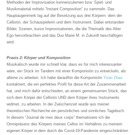
Methoden der Improvisation kennenzulernen bzw. Spiel- und
Musikmaterial mittels “Instant Composition” zu sammeln. Das
Hauptaugenmerk lag auf der Besetzung aus drei Körpern: dem der
Cellistin, der Schauspielerin und dem Instrument. Dabei entstanden
Bilder, Szenen, kurze Improvisationen, die die Thematik des Alter
Ego hervorbrachten und das Duo Marie M. in Zukunft beschäftigen
wird.
Praxis 2: Körper und Komposition
Musikalisch wurde mir schnell klar, dass es für mich interessanter
wäre, ein Stück im Tandem mit einer Komponistin zu entwickeln, als
alleine zu arbeiten. Ich habe daraufhin die Komponistin
Yiran Zhao
kontaktiert, die ein perfektes Profil für diese Art der Zusammenarbeit
hat, und mich dafür entschieden, an einem gemeinsamen Stück, das
sich dem Körper der Cellistin UND dem Körper ihres Instruments
widmet, zu arbeiten. In der Zwischenzeit wurde aus meiner
theoretischen Recherche ein persönliches und sinnliches Tagebuch:
In diesem “Journal de mes deux corps” thematisiere ich die
Omnipräsenz des Körpers meines Cellos im Verhältnis zu meinem
eigenen Körper in dem durch die Covid-19-Pandemie eingeschränkten