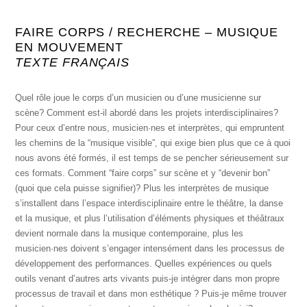
FAIRE CORPS / RECHERCHE – MUSIQUE
EN MOUVEMENT
TEXTE FRANÇAIS
Quel rôle joue le corps d’un musicien ou d’une musicienne sur
scène? Comment est-il abordé dans les projets interdisciplinaires?
Pour ceux d’entre nous, musicien·nes et interprètes, qui empruntent
les chemins de la “musique visible”, qui exige bien plus que ce à quoi
nous avons été formés, il est temps de se pencher sérieusement sur
ces formats. Comment “faire corps” sur scène et y “devenir bon”
(quoi que cela puisse signifier)? Plus les interprètes de musique
s’installent dans l’espace interdisciplinaire entre le théâtre, la danse
et la musique, et plus l’utilisation d’éléments physiques et théâtraux
devient normale dans la musique contemporaine, plus les
musicien·nes doivent s’engager intensément dans les processus de
développement des performances. Quelles expériences ou quels
outils venant d’autres arts vivants puis-je intégrer dans mon propre
processus de travail et dans mon esthétique ? Puis-je même trouver