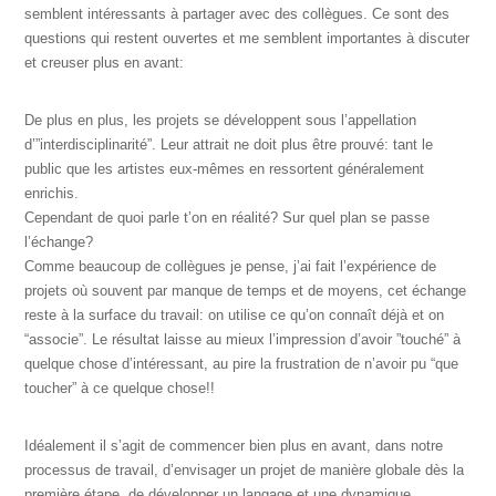
semblent intéressants à partager avec des collègues. Ce sont des
questions qui restent ouvertes et me semblent importantes à discuter
et creuser plus en avant:
De plus en plus, les projets se développent sous l’appellation
d’”interdisciplinarité”. Leur attrait ne doit plus être prouvé: tant le
public que les artistes eux-mêmes en ressortent généralement
enrichis.
Cependant de quoi parle t’on en réalité? Sur quel plan se passe
l’échange?
Comme beaucoup de collègues je pense, j’ai fait l’expérience de
projets où souvent par manque de temps et de moyens, cet échange
reste à la surface du travail: on utilise ce qu’on connaît déjà et on
“associe”. Le résultat laisse au mieux l’impression d’avoir ”touché” à
quelque chose d’intéressant, au pire la frustration de n’avoir pu “que
toucher” à ce quelque chose!!
Idéalement il s’agit de commencer bien plus en avant, dans notre
processus de travail, d’envisager un projet de manière globale dès la
première étape, de développer un langage et une dynamique