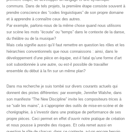
communs. Dans de tels projets, la première étape consiste souvent à
prendre conscience des “codes linguistiques” de son propre domaine
et à apprendre à connaître ceux des autres.
Par exemple, parlons-nous de la même chose quand nous utilisons
sur scène les mots “écoute” ou “temps” dans le contexte de la danse,
du théâtre ou de la musique?
Mais cela signifie aussi qu’il faut remettre en question les rôles et les
hiérarchies conventionnels que nous connaissons : ainsi, dans le
développement d’une pièce en équipe, est-il fatal qu’une forme d’art
soit subordonnée à une autre, ou est-il possible de travailler
ensemble du début à la fin sur un même plan?
Dans ma recherche je suis tombé sur divers courants actuels qui
donnent des pistes différentes: par exemple, Jennifer Walshe, dans
son manifeste “The New Discipline” invite les compositeurs·trices à
se “salir les mains”, à s’approprier des outils de mise-en-scène et de
chorégraphie, à s’investir dans une pratique de performance de ses
propre pièces. Ceci permet en effet d’ouvrir notre pratique de création
et nous pousse à prendre des risques. Et cela remet aussi en
question le rôle de chacun: dans ce contexte, a-t-on encore besoin