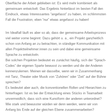
Oberfläche der Arbeit geblieben ist: Es wird mehr kombiniert als
gemeinsam entwickelt. Das Ergebnis hinterlässt im besten Fall den
Eindruck, etwas Interessantes “angefasst” zu haben, im schlimmsten
Fall die Frustration, eben “nur” etwas angefasst zu haben!
Im Idealfall läuft es aber so ab, dass der gemeinsame Arbeitsprozess
viel weiter vorne beginnt: Dazu gehört u. a., ein Projekt ganzheitlich
schon von Anfang an zu betrachten, in ständiger Kommunikation mit
allen Projektteilnehmer:innen zu sein und dabei eine gemeinsame
Sprache zu entwickeln.
Bei solchen Projekten bedeutet es zunächst häufig, sich der “Sprach-
Codes” der eigenen Sparte bewusst zu werden und die der Anderen
kennenzulernen. Meinen wir dasselbe, wenn wir in Zusammenhang
mit Tanz, Theater oder Musik von “Zuhören” oder “Zeit” auf der Bühne
sprechen?
Es bedeutet aber auch, die konventionellen Rollen und Hierarchien zu
hinterfragen: Ist es bei der Entwicklung eines Stücks in Teamarbeit
unvermeidlich, dass sich eine Kunstform der anderen unterordnet?
Wie stark und bewusster würden wir denn werden, wenn wir von
Anfang bis Ende auf der gleichen Ebene zusammenarbeiten?