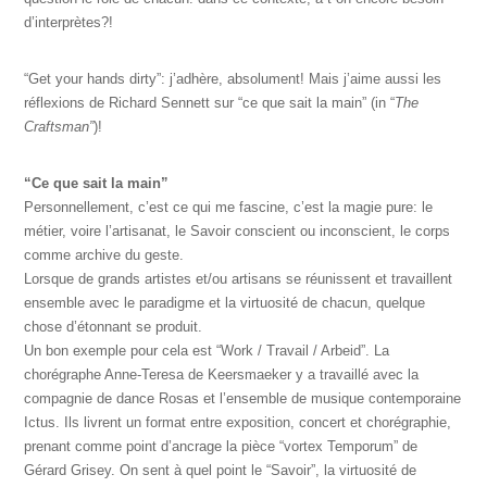
d’interprètes?!
“Get your hands dirty”: j’adhère, absolument! Mais j’aime aussi les
réflexions de Richard Sennett sur “ce que sait la main” (in “
The
Craftsman”
)!
“Ce que sait la main”
Personnellement, c’est ce qui me fascine, c’est la magie pure: le
métier, voire l’artisanat, le Savoir conscient ou inconscient, le corps
comme archive du geste.
Lorsque de grands artistes et/ou artisans se réunissent et travaillent
ensemble avec le paradigme et la virtuosité de chacun, quelque
chose d’étonnant se produit.
Un bon exemple pour cela est “Work / Travail / Arbeid”. La
chorégraphe Anne-Teresa de Keersmaeker y a travaillé avec la
compagnie de dance Rosas et l’ensemble de musique contemporaine
Ictus. Ils livrent un format entre exposition, concert et chorégraphie,
prenant comme point d’ancrage la pièce “vortex Temporum” de
Gérard Grisey. On sent à quel point le “Savoir”, la virtuosité de