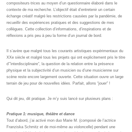
compositeurs·trices au moyen d’un questionnaire élaboré dans le
contexte de ma recherche. L’objectif était d’entretenir un certain
échange créatif malgré les restrictions causées par la pandémie, de
recueillir des expériences pratiques et des suggestions de mes
collègues. Cette collection d’informations, d’inspirations et de
réflexions a pris peu à peu la forme d’un journal de bord.
Il s’avère que malgré tous les courants artistiques expérimentaux du
XXe siècle et malgré tous les projets qui ont explicitement pris le titre
d’”interdisciplinaire”, la question de la relation entre la présence
physique et la subjectivité d’un musicien ou d’une musicienne sur
scène reste encore largement ouverte. Cette situation ouvre un large
terrain de jeu pour de nouvelles idées. Parfait, allons “jouer” !
Qui dit jeu, dit pratique. Je m’y suis lancé sur plusieurs plans :
Pratique 1: musique, théâtre et dance
Tout d’abord, j’ai activé mon duo Marie M. (composé de l’actrice
Franziska Schmitz et de moi-même au violoncelle) pendant une