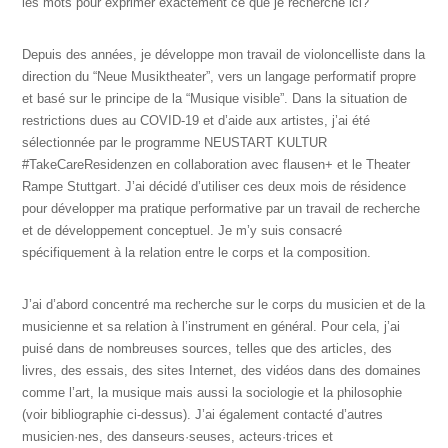
les mots pour exprimer exactement ce que je recherche ici?
Depuis des années, je développe mon travail de violoncelliste dans la
direction du “Neue Musiktheater”, vers un langage performatif propre
et basé sur le principe de la “Musique visible”. Dans la situation de
restrictions dues au COVID-19 et d’aide aux artistes, j’ai été
sélectionnée par le programme NEUSTART KULTUR
#TakeCareResidenzen en collaboration avec flausen+ et le Theater
Rampe Stuttgart. J’ai décidé d’utiliser ces deux mois de résidence
pour développer ma pratique performative par un travail de recherche
et de développement conceptuel. Je m’y suis consacré
spécifiquement à la relation entre le corps et la composition.
J’ai d’abord concentré ma recherche sur le corps du musicien et de la
musicienne et sa relation à l’instrument en général. Pour cela, j’ai
puisé dans de nombreuses sources, telles que des articles, des
livres, des essais, des sites Internet, des vidéos dans des domaines
comme l’art, la musique mais aussi la sociologie et la philosophie
(voir bibliographie ci-dessus). J’ai également contacté d’autres
musicien·nes, des danseurs·seuses, acteurs·trices et