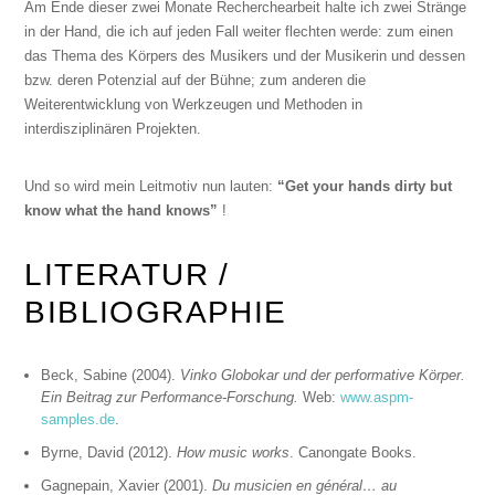
Am Ende dieser zwei Monate Recherchearbeit halte ich zwei Stränge
in der Hand, die ich auf jeden Fall weiter flechten werde: zum einen
das Thema des Körpers des Musikers und der Musikerin und dessen
bzw. deren Potenzial auf der Bühne; zum anderen die
Weiterentwicklung von Werkzeugen und Methoden in
interdisziplinären Projekten.
Und so wird mein Leitmotiv nun lauten:
“Get your hands dirty but
know what the hand knows”
!
LITERATUR /
BIBLIOGRAPHIE
Beck, Sabine (2004).
Vinko Globokar und der performative Körper.
Ein Beitrag zur Performance-Forschung.
Web:
www.aspm-
samples.de
.
Byrne, David (2012).
How music works
. Canongate Books.
Gagnepain, Xavier (2001).
Du musicien en général… au