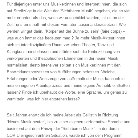
Für diejenigen unter uns Musiker:innen und Interpret:innen, die sich
auf Streifzüge in die Welt der “Sichtbaren Musik” begeben, die so viel
mehr erfordert als das, worin wir ausgebildet wurden, ist es an der
Zeit, uns ernsthaft mit diesen Formaten auseinanderzusetzen. Wie
werden wir gut darin, “Körper auf der Bühne zu sein” (faire corps) –
was auch immer das bedeuten mag ? Je mehr Musik-Akteur:innen
sich im interdisziplinären Raum zwischen Theater, Tanz und
Klangkunst niederlassen und stärker sich die Einbeziehung von
verkörperten und theatralischen Elementen in der neuen Musik
normalisiert, desto intensiver sollten sich Musiker:innen mit den
Entwicklungsprozessen von Aufführungen befassen. Welche
Erfahrungen oder Werkzeuge von außerhalb der Musik kann ich in
meinen eigenen Arbeitsprozess und meine eigene Ästhetik einfließen
lassen? Finde ich überhaupt die Worte, eine Sprache, um genau zu
vermitteln, was ich hier entstehen lasse?
Seit Jahren entwickle ich meine Arbeit als Cellistin in Richtung
“Neues Musiktheater”, hin zu einer eigenen performative Sprache und
basierend auf dem Prinzip der “Sichtbaren Musik”. In der durch
COVID eingeschränkten Situation, wurde ich von dem Programm