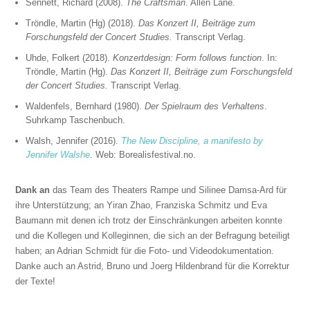
Sennett, Richard (2008).
The Craftsman
. Allen Lane.
Tröndle, Martin (Hg) (2018).
Das Konzert II, Beiträge zum
Forschungsfeld der Concert Studies.
Transcript Verlag.
Uhde, Folkert (2018).
Konzertdesign: Form follows function
. In:
Tröndle, Martin (Hg).
Das Konzert II, Beiträge zum Forschungsfeld
der Concert Studies.
Transcript Verlag.
Waldenfels, Bernhard (1980).
Der Spielraum des Verhaltens
.
Suhrkamp Taschenbuch.
Walsh, Jennifer (2016).
The New Discipline, a manifesto by
Jennifer Walshe
. Web: Borealisfestival.no.
Dank an
das Team des Theaters Rampe und Silinee Damsa-Ard für
ihre Unterstützung; an Yiran Zhao, Franziska Schmitz und Eva
Baumann mit denen ich trotz der Einschränkungen arbeiten konnte
und die Kollegen und Kolleginnen, die sich an der Befragung beteiligt
haben; an Adrian Schmidt für die Foto- und Videodokumentation.
Danke auch an Astrid, Bruno und Joerg Hildenbrand für die Korrektur
der Texte!